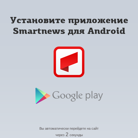
Установите приложение
Smartnews для Android
Вы автоматически перейдете на сайт
2
через
секунды