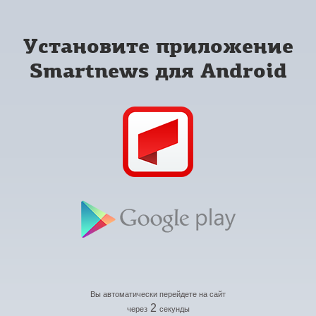
Установите приложение
Smartnews для Android
Вы автоматически перейдете на сайт
2
через
секунды