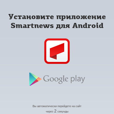
Установите приложение
Smartnews для Android
Вы автоматически перейдете на сайт
2
через
секунды