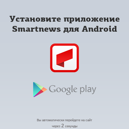
Установите приложение
Smartnews для Android
Вы автоматически перейдете на сайт
2
через
секунды