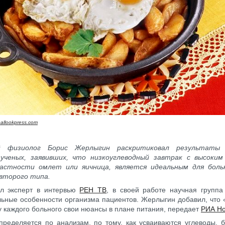
allookpress.com
ий физиолог Борис Жерлыгин раскритиковал результаты 
 ученых, заявивших, что низкоуглеводный завтрак с высоки
частности омлет или яичница, является идеальным для боль
второго типа.
ил эксперт в интервью
РЕН ТВ
, в своей работе научная группа
ьные особенности организма пациентов. Жерлыгин добавил, что 
у каждого больного свои нюансы в плане питания, передает
РИА Но
пределяется по анализам, по тому, как усваиваются углеводы, 