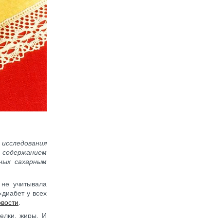
исследования
м содержанием
ных сахарным
 не учитывала
«диабет у всех
вости
.
белки, жиры. И