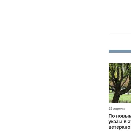
29 апреля
По новым
указы в э
ветерано