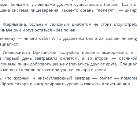
ами, белками, углеводами должен существовать баланс. Если о
шена система пищеварения, какие-то органы “полетят”, — цитир
 Жерлыгина, больным сахарным диабетом не стоит злоупотреб
 иначе они могут остаться «без почек».
ичницу — ничего себе! А то диабетики без этих врачей яичниц
ециалист.
 Университета Британской Колумбии провели эксперимент, в 
в первый день завтракали омлетом, а во второй — овсянкой
приемы пищи добровольцев не отличались друг от друга. Специа
ь минут отмечали показатели уровня сахара в крови.
ь, что жирный и низкоуглеводный завтрак — омлет — помога
ыброса сахара и контролировать уровень глюкозы в течение дня.