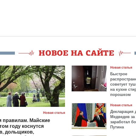
Новая статья
Быстрое
распростран
советует ту
на кухне ст
порошком
Новая статья
Декларация 
Новая статья
Медведев за 
 правилам. Майские
заработал б
том году коснутся
Путина
в, дольщиков,