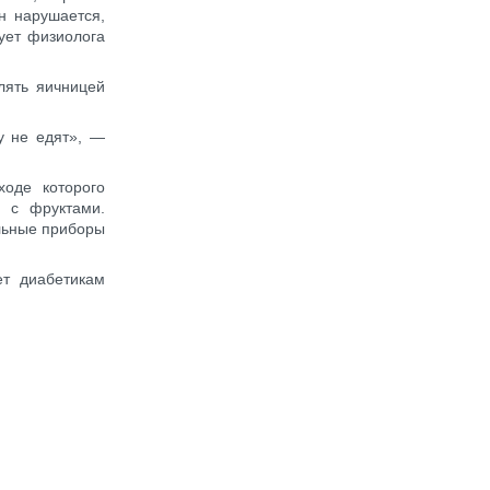
н нарушается,
ует физиолога
лять яичницей
у не едят», —
ходе которого
 с фруктами.
льные приборы
ет диабетикам