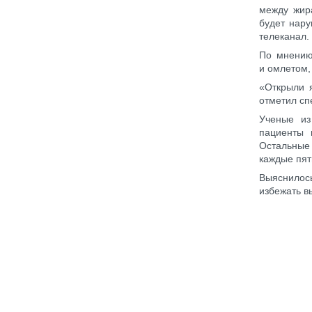
между жир
будет нару
телеканал.
По мнению
и омлетом,
«Открыли я
отметил сп
Ученые из
пациенты 
Остальные 
каждые пят
Выяснилос
избежать в