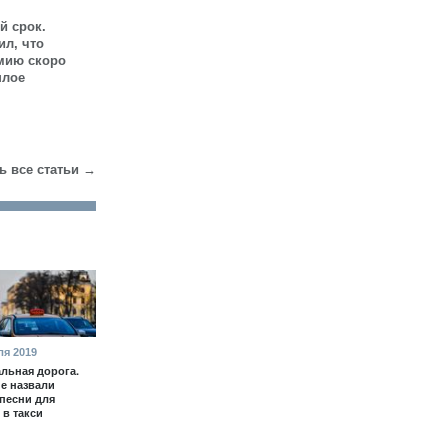
й срок.
ил, что
мию скоро
шлое
ь все статьи →
ля 2019
льная дорога.
е назвали
песни для
 в такси