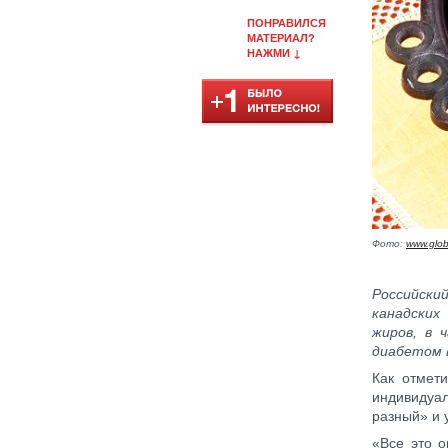
ПОНРАВИЛСЯ
МАТЕРИАЛ?
НАЖМИ ↓
Фото:
www.glob
Российск
канадских
жиров, в 
диабетом 
Как отмет
индивидуал
разный» и 
«Все это о