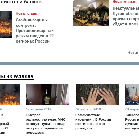
листов и банков
Новая статья
Неактуальны
Путин объяв
Новая статья
призыв в ар
Стабилизация и
уйдет в про
контроль.
Противопожарный
режим введен в 22
регионах России
Читат
Ы ИЗ РАЗДЕЛА
9
14 апреля 2019
09 апреля 2019
08 апре
 и
Быстрое
Самочувствие
Танцева
распространение. МЧС
населения. В России
Россиян
арный
советует тушить пожар
снизилось число
лучшие 
 в 22
на кухне стиральным
разводов
поездки
сии
порошком