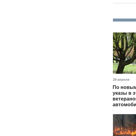
29 апреля
По новым
указы в э
ветерано
автомоби