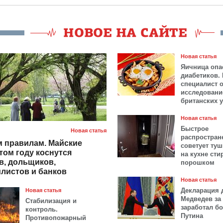
Новая статья
Яичница опа
диабетиков.
специалист 
исследовани
британских 
Новая статья
Быстрое
Новая статья
распростран
 правилам. Майские
советует ту
том году коснутся
на кухне ст
в, дольщиков,
порошком
листов и банков
Новая статья
Декларация 
Новая статья
Медведев за 
Стабилизация и
заработал б
контроль.
Путина
Противопожарный