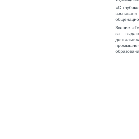
«С глубоко
воспевал
общенацион
Звание «Г
за выдаю
деятельнос
промышлен
образовани