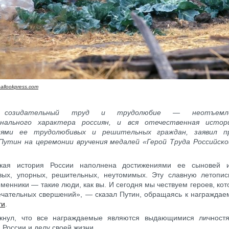
allookpress.com
 созидательный труд и трудолюбие — неотъемл
нального характера россиян, и вся отечественная истор
иями ее трудолюбивых и решительных граждан, заявил п
Путин на церемонии вручения медалей «Герой Труда Российск
икая история России наполнена достижениями ее сыновей
вых, упорных, решительных, неутомимых. Эту славную летопи
менники — такие люди, как вы. И сегодня мы чествуем героев, ко
ечательных свершений», — сказал Путин, обращаясь к награждае
ти
.
кнул, что все награждаемые являются выдающимися личностя
России и делу своей жизни.