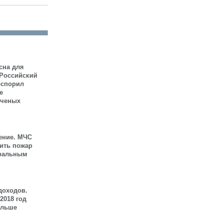
сна для
 Российский
оспорил
е
ученых
ение. МЧС
шить пожар
иральным
доходов.
2018 год
ольше