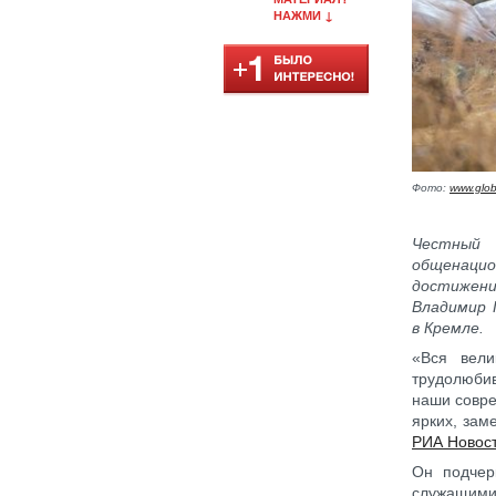
НАЖМИ ↓
Фото:
www.glob
Честный
общенацио
достижен
Владимир 
в Кремле.
«Вся вел
трудолюби
наши совре
ярких, зам
РИА Новос
Он подчер
служащими 