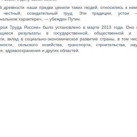
й древности наши предки ценили таких людей, относились к ним
и честный, созидательный труд. Эти традиции, усто
альном характере», — убежден Путин.
ероя Труда России» было установлено в марте 2013 года. Оно 
щиеся результаты в государственной, общественной и х
ти, вклад в социально-экономическое развитие страны, в том чи
ности, сельского хозяйства, транспорта, строительства, нау
я, здравоохранения и других областей.