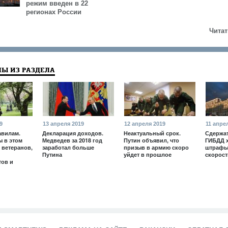
режим введен в 22
регионах России
Читат
Ы ИЗ РАЗДЕЛА
9
13 апреля 2019
12 апреля 2019
11 апре
авилам.
Декларация доходов.
Неактуальный срок.
Сдержат
ы в этом
Медведев за 2018 год
Путин объявил, что
ГИБДД х
 ветеранов,
заработал больше
призыв в армию скоро
штрафы
Путина
уйдет в прошлое
скорост
тов и