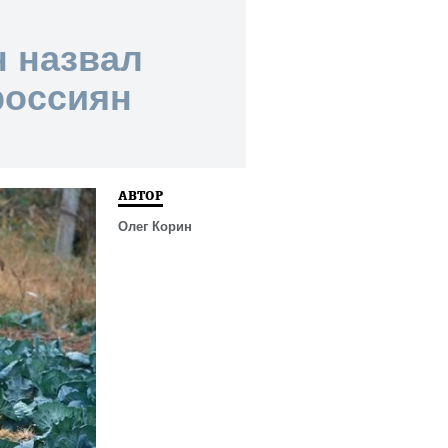
н назвал
россиян
АВТОР
Олег Корин