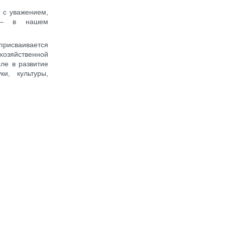
 с уважением,
и — в нашем
присваивается
озяйственной
сле в развитие
ки, культуры,