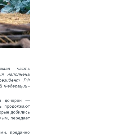
емая часть
ия наполнена
резидент РФ
ой Федерации»
 и дочерей —
сь продолжают
торые добились
мым, передает
ми, преданно