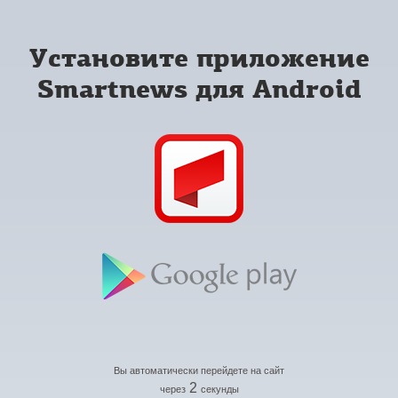
Установите приложение
Smartnews для Android
Вы автоматически перейдете на сайт
2
через
секунды