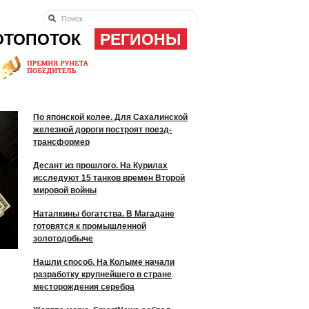
ОТОПОТОК
РЕГИОНЫ
По японской колее. Для Сахалинской
железной дороги построят поезд-
трансформер
Десант из прошлого. На Курилах
исследуют 15 танков времен Второй
мировой войны
Наталкины богатства. В Магадане
готовятся к промышленной
золотодобыче
Нашли способ. На Колыме начали
разработку крупнейшего в стране
месторождения серебра