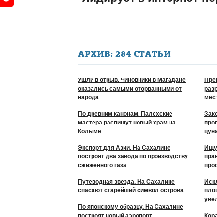
АРХИВ: 284 СТАТЬИ
Ушли в отрыв. Чиновники в Магадане
Пре
оказались самыми оторванными от
раз
народа
мес
По древним канонам. Палехские
Зак
мастера распишут новый храм на
про
Колыме
цун
Экспорт для Азии. На Сахалине
Ищу
построят два завода по производству
пра
сжиженного газа
про
Путеводная звезда. На Сахалине
Иск
спасают старейший символ острова
пло
увел
По японскому образцу. На Сахалине
построят новый аэропорт
Кор