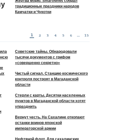
Жертва морю. SmartNews собрал
лу
традиционные праздники народов
Камчатки и Чукотки
1
2
3
4
5
6
...
15
жила
Советские тайны. Обнародовали
онсю
тысячи документов с грифом
«совершенно секретно»
не
ных
Чистый сигнал. Станцию космического
контроля построят в Магаданской
области
т
Стерли с карты. Десятки населенных
пунктов в Магаданской области хотят
упразднить
и
Вернут честь. На Сахалине откопают
останки воинов японской
императорской армии
Нефтяной флот. Для сахалинских