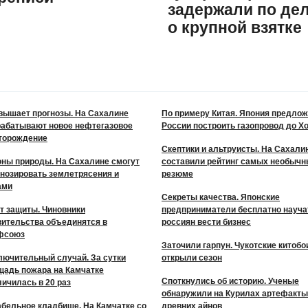
задержали по де
о крупной взятке
вышает прогнозы. На Сахалине
По примеру Китая. Япония предло
рабатывают новое нефтегазовое
России построить газопровод до Х
торождение
Скептики и альтруисты. На Сахали
оны природы. На Сахалине смогут
составили рейтинг самых необыч
гнозировать землетрясения и
резюме
ами
Секреты качества. Японские
т защиты. Чиновники
предприниматели бесплатно науча
вительства объединятся в
россиян вести бизнес
фсоюз
Заточили гарпун. Чукотские китобо
лючительный случай. За сутки
открыли сезон
щадь пожара на Камчатке
Споткнулись об историю. Ученые
ичилась в 20 раз
обнаружили на Курилах артефакты
абельное кладбище. На Камчатке со
древних айнов