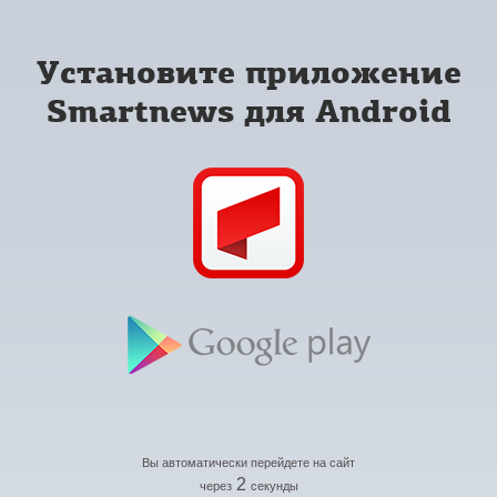
Установите приложение
Smartnews для Android
Вы автоматически перейдете на сайт
2
через
секунды