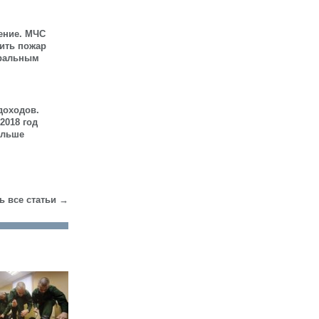
ение. МЧС
шить пожар
иральным
доходов.
2018 год
ольше
ь все статьи →