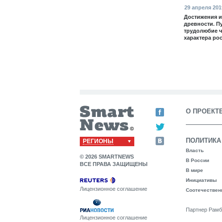
29 апреля 201
Достижения и
древности. П
трудолюбие 
характера ро
О ПРОЕКТ
ПОЛИТИКА
РЕГИОНЫ
Власть
© 2026 SMARTNEWS
В России
ВСЕ ПРАВА ЗАЩИЩЕНЫ
В мире
Инициативы
Лицензионное соглашение
Соотечествен
Партнер Рамб
Лицензионное соглашение