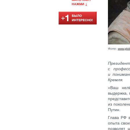
НАЖМИ ↓
Фото:
www.glob
Президент
с профес
и пониман
Кремля.
«Ваш нелё
выдержка, 
представит
из поколен
Путин.
Глава РФ в
опыта свои
позволят 