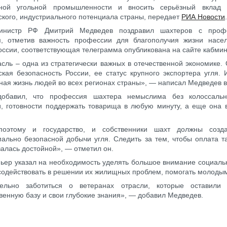
нной угольной промышленности и вносить серьёзный вклад 
ского, индустриального потенциала страны, передает
РИА Новости
.
министр РФ Дмитрий Медведев поздравил шахтеров с проф
м, отметив важность профессии для благополучия жизни насе
оссии, соответствующая телеграмма опубликована на сайте кабмин
сль – одна из стратегически важных в отечественной экономике. 
ская безопасность России, ее статус крупного экспортера угля. 
ная жизнь людей во всех регионах страны», — написал Медведев в
обавил, что профессия шахтера немыслима без колоссальн
, готовности поддержать товарища в любую минуту, а еще она в
оэтому и государство, и собственники шахт должны созда
ально безопасной добычи угля. Следить за тем, чтобы оплата т
валась достойной», — отметил он.
ьер указал на необходимость уделять большое внимание социаль
содействовать в решении их жилищных проблем, помогать молоды
ельно заботиться о ветеранах отрасли, которые оставил
венную базу и свои глубокие знания», — добавил Медведев.