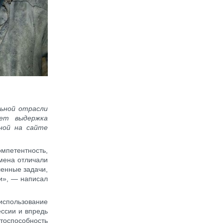
ьной отрасли
ает выдержка
ной на сайте
мпетентность,
емена отличали
ленные задачи,
ки», — написал
 использование
ессии и впредь
тоспособность