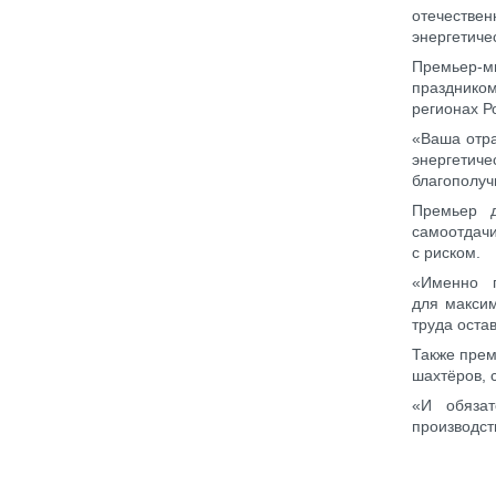
отечестве
энергетиче
Премьер-
празднико
регионах Р
«Ваша отра
энергетиче
благополуч
Премьер д
самоотдачи
с риском.
«Именно п
для максим
труда оста
Также прем
шахтёров, 
«И обязат
производст