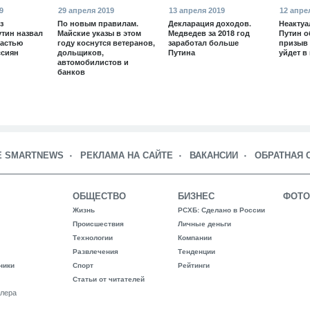
9
29 апреля 2019
13 апреля 2019
12 апре
з
По новым правилам.
Декларация доходов.
Неактуа
утин назвал
Майские указы в этом
Медведев за 2018 год
Путин о
частью
году коснутся ветеранов,
заработал больше
призыв 
ссиян
дольщиков,
Путина
уйдет в
автомобилистов и
банков
Е SMARTNEWS
РЕКЛАМА НА САЙТЕ
ВАКАНСИИ
ОБРАТНАЯ 
ОБЩЕСТВО
БИЗНЕС
ФОТО
Жизнь
РСХБ: Сделано в России
Происшествия
Личные деньги
Технологии
Компании
Развлечения
Тенденции
ники
Спорт
Рейтинги
Статьи от читателей
лера