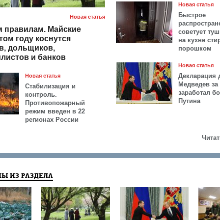
Новая статья
Быстрое
Новая статья
распростран
 правилам. Майские
советует ту
том году коснутся
на кухне ст
в, дольщиков,
порошком
листов и банков
Новая статья
Декларация 
Новая статья
Медведев за 
Стабилизация и
заработал б
контроль.
Путина
Противопожарный
режим введен в 22
регионах России
Читат
Ы ИЗ РАЗДЕЛА