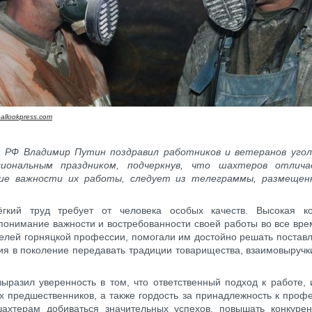
allookpress.com
 РФ Владимир Путин поздравил работников и ветеранов угол
сиональным праздником, подчеркнув, что шахтеров отлич
ие важности их работы, следует из телеграммы, размещен
гкий труд требует от человека особых качеств. Высокая ко
понимание важности и востребованности своей работы во все вр
елей горняцкой профессии, помогали им достойно решать постав
ия в поколение передавать традиции товарищества, взаимовыруч
ыразил уверенность в том, что ответственный подход к работе,
х предшественников, а также гордость за принадлежность к проф
шахтерам добиваться значительных успехов, повышать конкурен