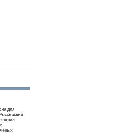
сна для
 Российский
оспорил
е
ученых