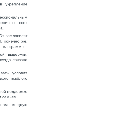
в укрепление
ессиональным
ления во всех
а.
От вас зависят
И, конечно же,
 телеграмме.
ой выдержки,
сегда связана
вать условия
акого тяжёлого
ной поддержке
м семьям.
и нам мощную