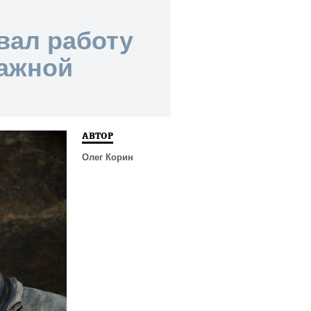
вал работу
важной
АВТОР
Олег Корин