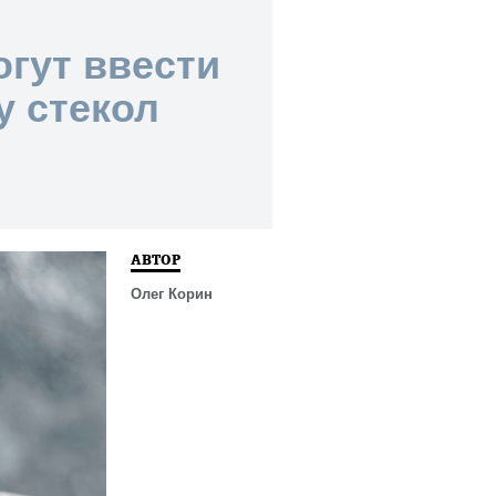
огут ввести
у стекол
АВТОР
Олег Корин