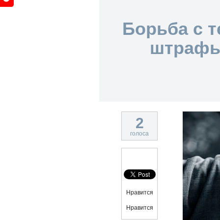
Борьба с т
штрафы 
2
голоса
Нравится
Нравится