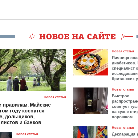
Новая статья
Яичница опа
диабетиков.
специалист 
исследовани
британских 
Новая статья
Быстрое
Новая статья
распростран
 правилам. Майские
советует ту
том году коснутся
на кухне ст
в, дольщиков,
порошком
листов и банков
Новая статья
Декларация 
Новая статья