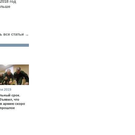
2018 год
ольше
ь все статьи →
ля 2019
льный срок.
бъявил, что
в армию скоро
 прошлое