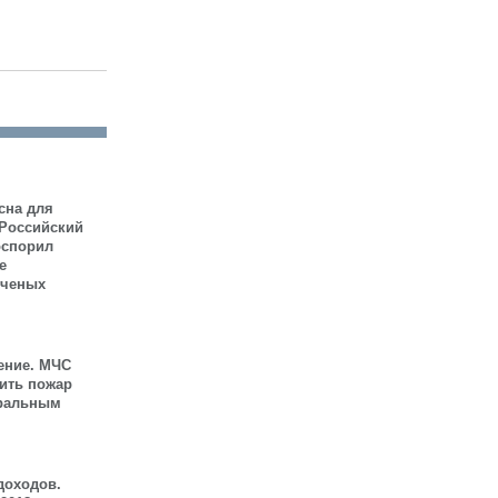
сна для
 Российский
оспорил
е
ученых
ение. МЧС
шить пожар
иральным
доходов.