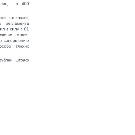
 лиц — от 400
ми стеклами,
о регламента
ил в силу с 01
ижения может
по совершению
особо тяжких
рублей штраф