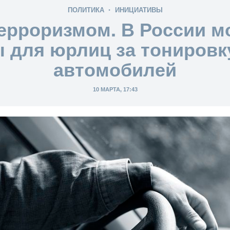
ПОЛИТИКА
ИНИЦИАТИВЫ
ерроризмом. В России м
для юрлиц за тонировк
автомобилей
10 МАРТА, 17:43