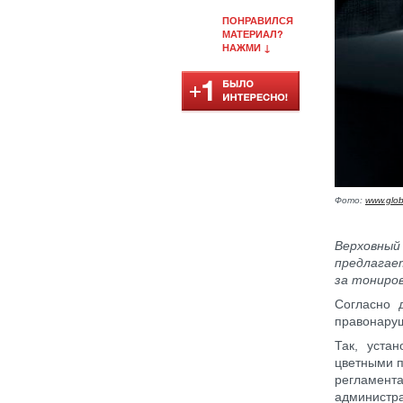
ПОНРАВИЛСЯ
МАТЕРИАЛ?
НАЖМИ ↓
Фото:
www.glob
Верховны
предлагае
за тониро
Согласно 
правонару
Так, уста
цветными п
регламент
администр