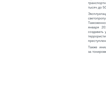
транспортн
тысяч до 5
Эксплуата
светопроп
Таможенног
января 20
создавать
террорист
преступлен
Также ини
за тониров