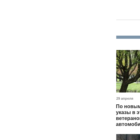
29 апреля
По новым
указы в э
ветерано
автомоби