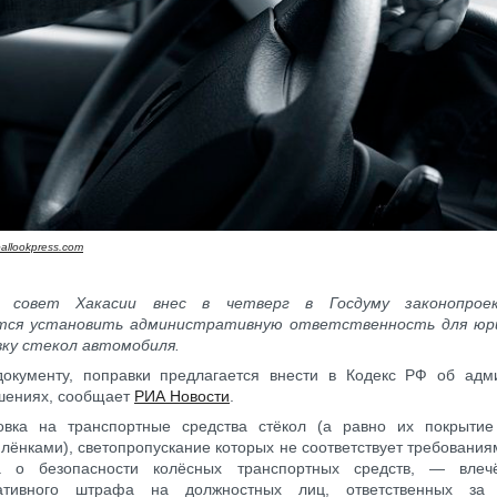
allookpress.com
й совет Хакасии внес в четверг в Госдуму законопрое
тся установить административную ответственность для юри
вку стекол автомобиля.
документу, поправки предлагается внести в Кодекс РФ об адм
шениях, сообщает
РИА Новости
.
новка на транспортные средства стёкол (а равно их покрыти
лёнками), светопропускание которых не соответствует требования
а о безопасности колёсных транспортных средств, — влеч
ативного штрафа на должностных лиц, ответственных за 