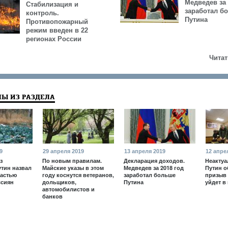
Медведев за 
Стабилизация и
заработал б
контроль.
Путина
Противопожарный
режим введен в 22
регионах России
Читат
Ы ИЗ РАЗДЕЛА
9
29 апреля 2019
13 апреля 2019
12 апре
з
По новым правилам.
Декларация доходов.
Неактуа
утин назвал
Майские указы в этом
Медведев за 2018 год
Путин о
частью
году коснутся ветеранов,
заработал больше
призыв 
ссиян
дольщиков,
Путина
уйдет в
автомобилистов и
банков