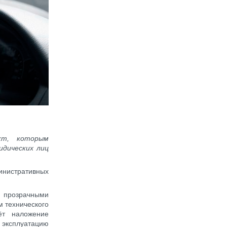
кт, которым
дических лиц
инистративных
е прозрачными
м технического
ёт наложение
эксплуатацию