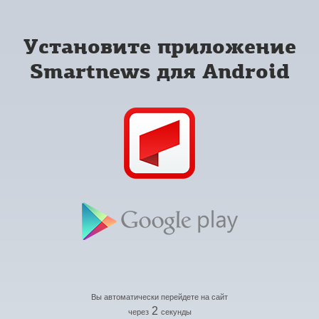
Установите приложение
Smartnews для Android
Вы автоматически перейдете на сайт
2
через
секунды