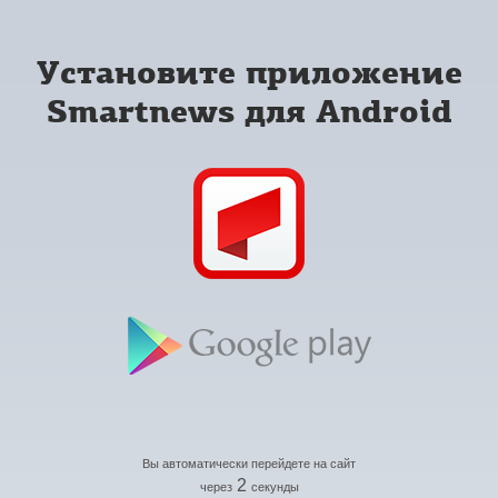
Установите приложение
Smartnews для Android
Вы автоматически перейдете на сайт
2
через
секунды