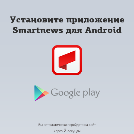
Установите приложение
Smartnews для Android
Вы автоматически перейдете на сайт
2
через
секунды