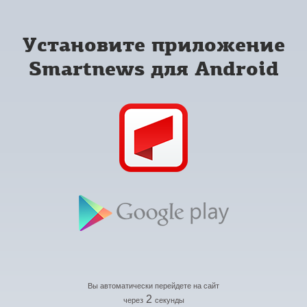
Установите приложение
Smartnews для Android
Вы автоматически перейдете на сайт
2
через
секунды