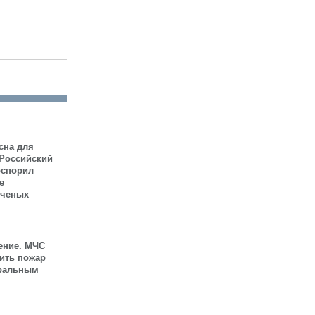
сна для
 Российский
оспорил
е
ученых
ение. МЧС
шить пожар
иральным