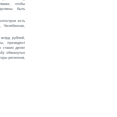
твами, чтобы
должны быть
олгострои есть
, Челябинске,
млрд рублей,
ы, президент
о «таких денег
ьбу обманутых
торы регионов,