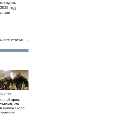
доходов.
2018 год
ольше
ь все статьи →
ля 2019
льный срок.
бъявил, что
в армию скоро
 прошлое