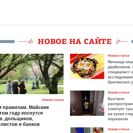
Новая статья
Яичница опа
диабетиков.
специалист 
исследовани
британских 
Новая статья
Быстрое
Новая статья
распростран
 правилам. Майские
советует ту
том году коснутся
на кухне ст
в, дольщиков,
порошком
листов и банков
Новая статья