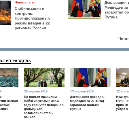
Декларация 
Новая статья
Медведев за 
Стабилизация и
заработал б
контроль.
Путина
Противопожарный
режим введен в 22
регионах России
Читат
Ы ИЗ РАЗДЕЛА
9
29 апреля 2019
13 апреля 2019
12 апре
з
По новым правилам.
Декларация доходов.
Неактуа
утин назвал
Майские указы в этом
Медведев за 2018 год
Путин о
частью
году коснутся ветеранов,
заработал больше
призыв 
ссиян
дольщиков,
Путина
уйдет в
автомобилистов и
банков