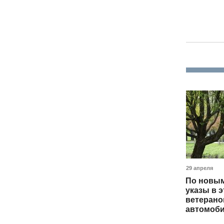
29 апреля
По новым
указы в э
ветерано
автомоби