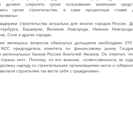
тво должно сократить сроки пользования заемными средс
ивать сроки строительства, а сами процентные ставки 
ированы».
адержки строительства актуальна для многих городов России. Д
етербурге, Башкирии, Великом Новгороде, Нижнем Новгороде
ке, Сочи и других городах.
ия жилищных вопросов обманутых дольщиков необходимо 370 
АСС председатель комитета по финансовому рынку Госдум
 региональных банков России Анатолий Аксаков. Он отметил, чт
страны нет». Поэтому, по его мнению, «ответственность за суд
должны наряду со строительными организациями нести и губерна
зволили строителям так вести себя с гражданами».