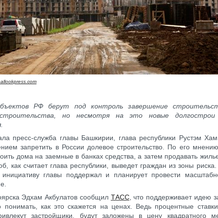
allookpress.com
убъектов РФ берут под контроль завершение строительс
 строительства, но несмотря на это новые долгострои
я.
ла пресс-служба главы Башкирии, глава республики Рустэм Хам
нием запретить в России долевое строительство. По его мнению
оить дома на заемные в банках средства, а затем продавать жиль
об, как считает глава республики, выведет граждан из зоны риска
 инициативу главы поддержал и планирует провести масштаб
е.
оярска Эдхам Акбулатов сообщил
ТАСС
, что поддерживает идею з
 понимать, как это скажется на ценах. Ведь процентные ставки
ривлекут застройщики, будут заложены в цену квадратного м