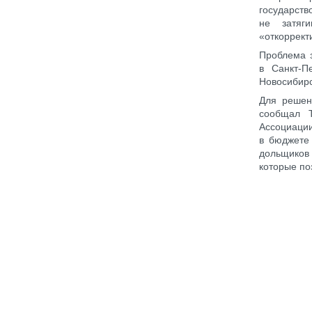
государс
не затяг
«откоррект
Проблема з
в Санкт-П
Новосибирс
Для решен
сообщал Т
Ассоциации
в бюджете 
дольщиков 
которые по