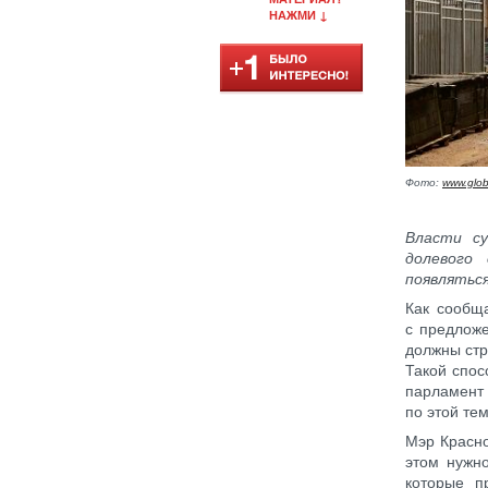
НАЖМИ ↓
Фото:
www.glob
Власти с
долевого
появлятьс
Как сообща
с предложе
должны стр
Такой спос
парламент
по этой тем
Мэр Красн
этом нужно
которые п