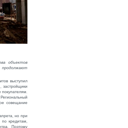
тва объектов
 продолжают
итов выступил
, застройщики
е покупателям.
. Региональный
ное совещание
апрета, но при
 по кредитам,
етра. Поэтому