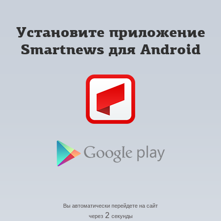
Установите приложение
Smartnews для Android
Вы автоматически перейдете на сайт
2
через
секунды