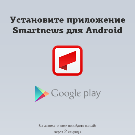
Установите приложение
Smartnews для Android
Вы автоматически перейдете на сайт
2
через
секунды