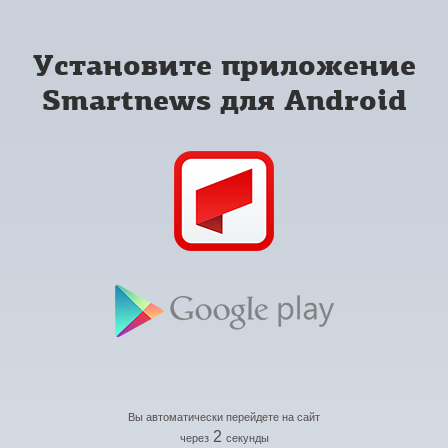
Установите приложение
Smartnews для Android
Вы автоматически перейдете на сайт
2
через
секунды