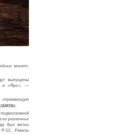
ейных монет,
дут выпущены
» и «Ярс», —
», отражающую
 газета»
.
в подмосковной
в из различных
ода был жетон
 Р-12,. Ракеты