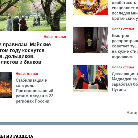
диабетиков.
специалист 
исследовани
британских 
Новая статья
Быстрое
Новая статья
распростран
 правилам. Майские
советует ту
том году коснутся
на кухне ст
в, дольщиков,
порошком
листов и банков
Новая статья
Декларация 
Новая статья
Медведев за 
Стабилизация и
заработал б
контроль.
Путина
Противопожарный
режим введен в 22
регионах России
Читат
Ы ИЗ РАЗДЕЛА