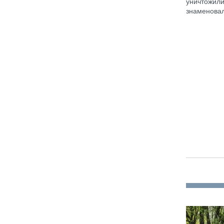
уничтожил
знаменова