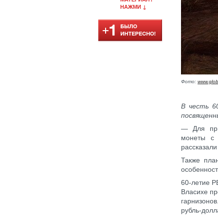
НАЖМИ ↓
Фото:
www.glob
В честь 6
посвященн
— Для при
монеты с 
рассказали
Также пла
особенност
60-летие Р
Власихе пр
гарнизоно
рубль-долл