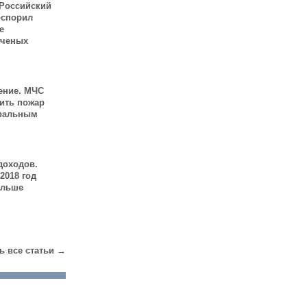
 Российский
оспорил
е
ученых
ение. МЧС
шить пожар
иральным
доходов.
2018 год
ольше
ь все статьи →