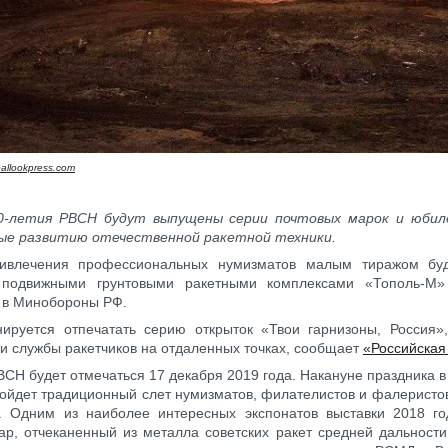
allookpress.com
0-летия РВСН будут выпущены серии почтовых марок и юбил
ые развитию отечественной ракетной техники.
влечения профессиональных нумизматов малым тиражом бу
подвижными грунтовыми ракетными комплексами «Тополь-М
 в Минобороны РФ.
нируется отпечатать серию открыток «Твои гарнизоны, Россия
и службы ракетчиков на отдаленных точках, сообщает
«Российская
ВСН будет отмечаться 17 декабря 2019 года. Накануне праздника 
ойдет традиционный слет нумизматов, филателистов и фалеристо
в. Одним из наиболее интересных экспонатов выставки 2018 г
ар, отчеканенный из металла советских ракет средней дальности