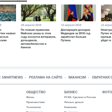
9
29 апреля 2019
13 апреля 2019
12 апре
з
По новым правилам.
Декларация доходов.
Неактуа
утин назвал
Майские указы в этом
Медведев за 2018 год
Путин о
частью
году коснутся ветеранов,
заработал больше
призыв 
ссиян
дольщиков,
Путина
уйдет в
автомобилистов и
банков
Е SMARTNEWS
РЕКЛАМА НА САЙТЕ
ВАКАНСИИ
ОБРАТНАЯ 
ОБЩЕСТВО
БИЗНЕС
ФОТО
Жизнь
РСХБ: Сделано в России
Происшествия
Личные деньги
Технологии
Компании