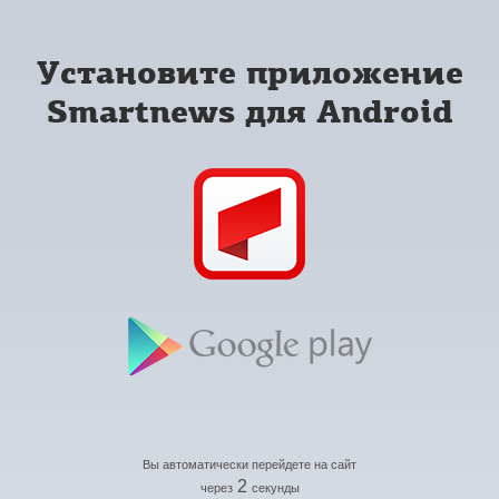
Установите приложение
Smartnews для Android
Вы автоматически перейдете на сайт
2
через
секунды