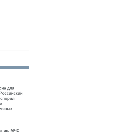
сна для
 Российский
оспорил
е
ученых
ение. МЧС