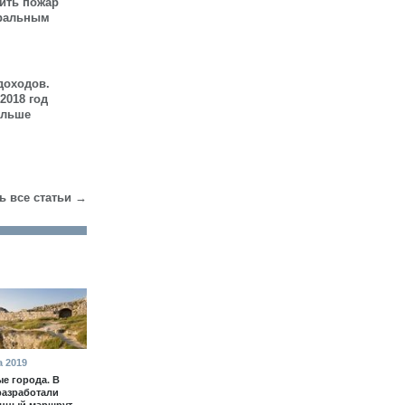
шить пожар
иральным
доходов.
2018 год
ольше
ь все статьи →
а 2019
е города. В
разработали
енный маршрут