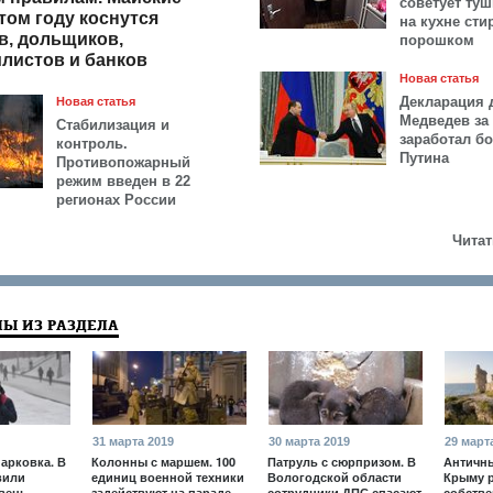
советует ту
том году коснутся
на кухне ст
в, дольщиков,
порошком
листов и банков
Новая статья
Декларация 
Новая статья
Медведев за 
Стабилизация и
заработал б
контроль.
Путина
Противопожарный
режим введен в 22
регионах России
Читат
Ы ИЗ РАЗДЕЛА
31 марта 2019
30 марта 2019
29 март
арковка. В
Колонны с маршем. 100
Патруль с сюрпризом. В
Античны
вили
единиц военной техники
Вологодской области
Крыму 
вень
задействуют на параде
сотрудники ДПС спасают
собств