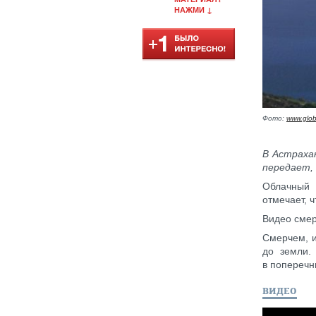
НАЖМИ ↓
Фото:
www.glob
В Астраха
передает, 
Облачный 
отмечает, ч
Видео смер
Смерчем, и
до земли.
в поперечн
ВИДЕО