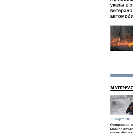
указы в э
ветерано
автомоби
МАТЕРИАЛ
31 марта 2019
Осторожная п
Москве объя
"желтый" уро