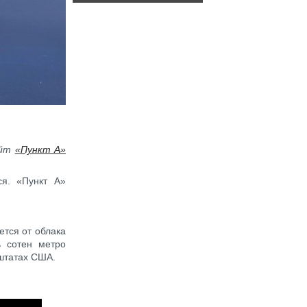
айт
«Пункт А»
ся. «Пункт А»
ется от облака
ь сотен метро
штатах США.