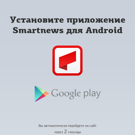
Установите приложение
Smartnews для Android
Вы автоматически перейдете на сайт
2
через
секунды