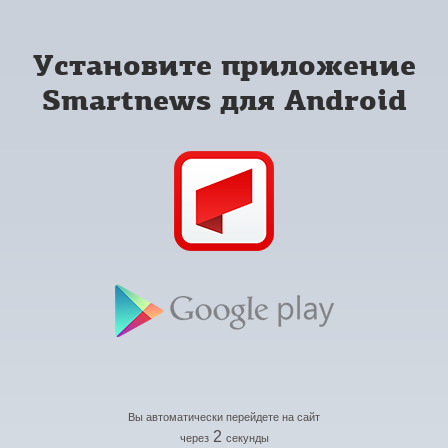
Установите приложение
Smartnews для Android
Вы автоматически перейдете на сайт
2
через
секунды