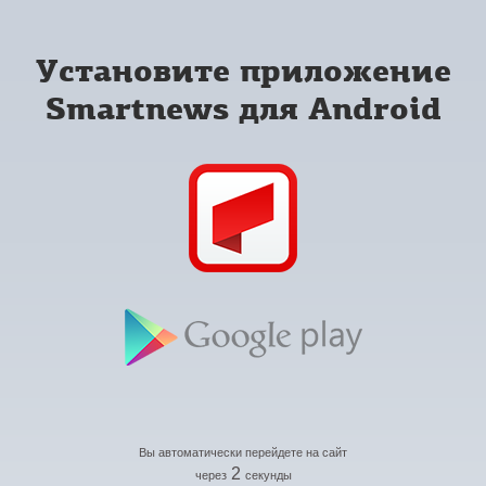
Установите приложение
Smartnews для Android
Вы автоматически перейдете на сайт
2
через
секунды