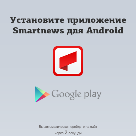
Установите приложение
Smartnews для Android
Вы автоматически перейдете на сайт
2
через
секунды