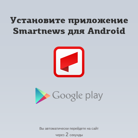
Установите приложение
Smartnews для Android
Вы автоматически перейдете на сайт
2
через
секунды