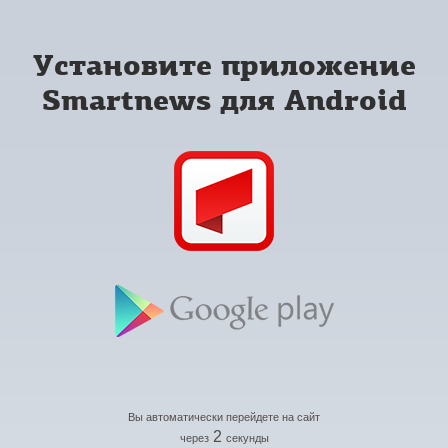
Установите приложение
Smartnews для Android
Вы автоматически перейдете на сайт
2
через
секунды