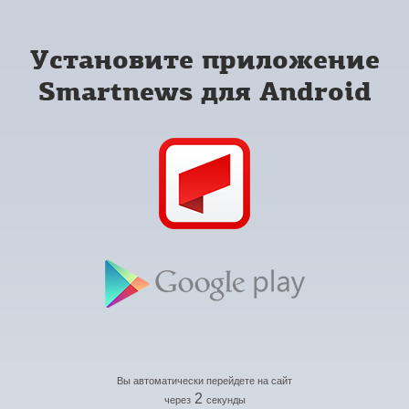
Установите приложение
Smartnews для Android
Вы автоматически перейдете на сайт
2
через
секунды