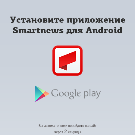
Установите приложение
Smartnews для Android
Вы автоматически перейдете на сайт
2
через
секунды