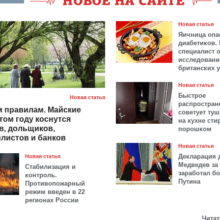
Новая статья
Яичница опа
диабетиков.
специалист 
исследовани
британских 
Новая статья
Быстрое
Новая статья
распростран
 правилам. Майские
советует ту
том году коснутся
на кухне ст
в, дольщиков,
порошком
листов и банков
Новая статья
Декларация 
Новая статья
Медведев за 
Стабилизация и
заработал б
контроль.
Путина
Противопожарный
режим введен в 22
регионах России
Читат