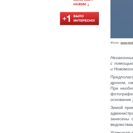
НАЖМИ ↓
Фото:
www.glob
Незаконны
с помощью
и Новомос
Предполаг
дроном, с
При необхо
фотографи
основание 
Зимой при
администра
занесены 
ведомствам
Успешная п