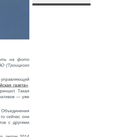
вать на фото
О (Троицкого
, управляющий
йская газета»
.
риншот. Такая
ративов — уже
е Объединения
 то сейчас они
тов с другими
р, летом 2014