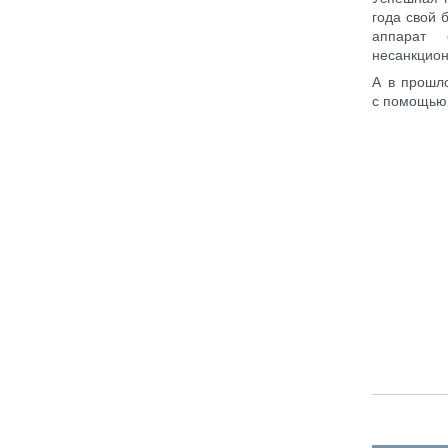
года свой 
аппарат 
несанкцион
А в прошл
с помощью 