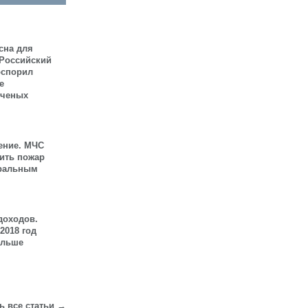
сна для
 Российский
оспорил
е
ученых
ение. МЧС
шить пожар
иральным
доходов.
2018 год
ольше
ь все статьи →