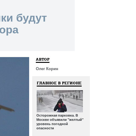
ки будут
сора
АВТОР
Олег Корин
ГЛАВНОЕ В РЕГИОНЕ
Осторожная парковка. В
Москве объявили "желтый"
уровень погодной
опасности