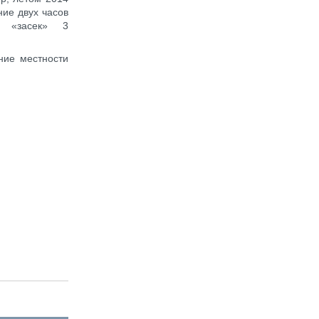
ние двух часов
е «засек» 3
ние местности