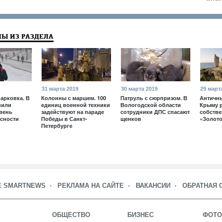
Ы ИЗ РАЗДЕЛА
31 марта 2019
30 марта 2019
29 март
арковка. В
Колонны с маршем. 100
Патруль с сюрпризом. В
Античны
вили
единиц военной техники
Вологодской области
Крыму 
вень
задействуют на параде
сотрудники ДПС спасают
собств
сности
Победы в Санкт-
щенков
«Золото
Петербурге
Е SMARTNEWS
РЕКЛАМА НА САЙТЕ
ВАКАНСИИ
ОБРАТНАЯ 
ОБЩЕСТВО
БИЗНЕС
ФОТО