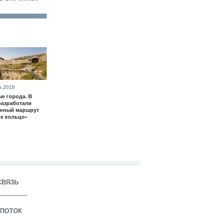
а 2019
е города. В
разработали
енный маршрут
е кольцо»
СВЯЗЬ
ПОТОК