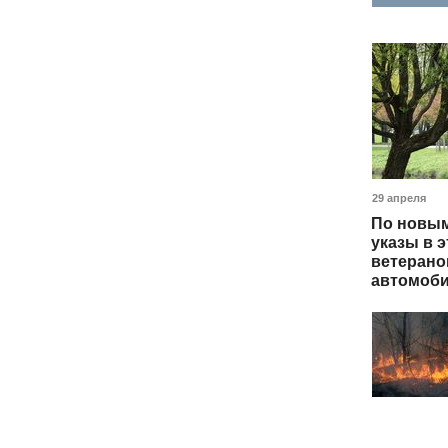
29 апреля
По новым
указы в э
ветерано
автомоби