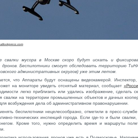
allookpress.com
е свалки мусора в Москве скоро будут искать и фиксиро
 дронов. Беспилотники смогут обследовать территорию ТиНА
ковского административных округов) уже этим летом.
ается, что Аппараты будут оснащены видеокамерой. Инспектор
может на мониторе увидеть отснятый материал, сообщает
«Росси
димости легко приблизить или удались изображение, сделать ск
я свалки на территории промышленных объектов и дачных коопе
для возбуждения дела об административном правонарушении.
менять беспилотники нецелесообразно, отметили в пресс-служб
тивно-технических инспекций города. Если где-то и были свалки,
снегом. Кроме того, нужно определить время и маршруты поле
и.
рактика использования дронов уже есть в Подмосковье. Наприме