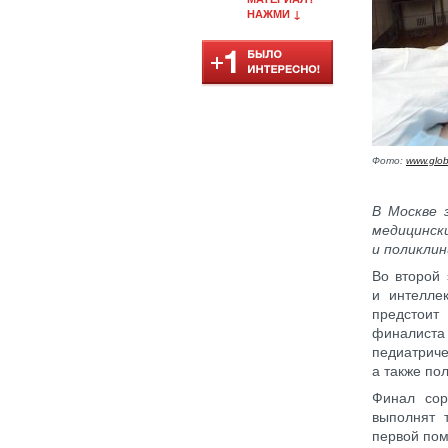
НАЖМИ ↓
Фото:
www.glob
В Москве 
медицински
и поликли
Во второй 
и интелле
предстоит
финалиста
педиатрич
а также по
Финал сор
выполнят 
первой по