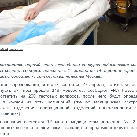
allookpress.com
завершился первый этап ежегодного конкурса «Московские м
х сестер, который проходил с 14 марта по 14 апреля в городс
никах, сообщает портал правительства Москвы.
этап соревнований, который состоится 27 апреля, по итогам те
ктуальной игры прошли 148 медсестер, сообщает
РИА Новост
 ответить на 200 тестовых вопросов, после чего будут опре
 в каждой из пяти номинаций (лучшая медицинская сестра
еского отделения, операционной, отделений анестезиологии 
ликлиники).
евнования состоится 12 мая в медицинском колледже № 2. 
теоретические и практические задания и продемонстрируют на
мощи.