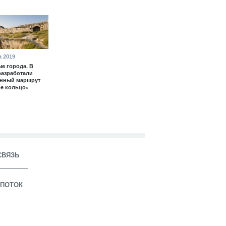
а 2019
е города. В
разработали
енный маршрут
е кольцо»
СВЯЗЬ
ПОТОК