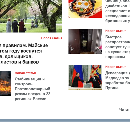
Яичница опа
диабетиков.
специалист 
исследовани
британских 
Новая статья
Быстрое
Новая статья
распростран
 правилам. Майские
советует ту
том году коснутся
на кухне ст
в, дольщиков,
порошком
листов и банков
Новая статья
Декларация 
Новая статья
Медведев за 
Стабилизация и
заработал б
контроль.
Путина
Противопожарный
режим введен в 22
регионах России
Читат