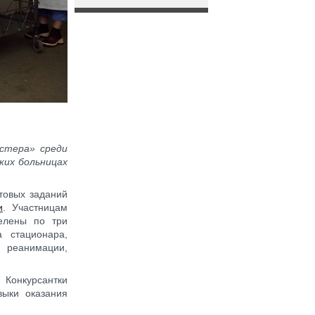
астера» среди
ких больницах
стовых заданий
и
. Участницам
делены по три
 стационара,
и реанимации,
Конкурсантки
выки оказания