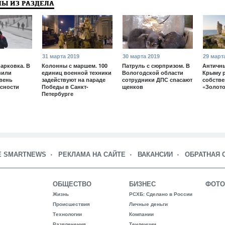
Ы ИЗ РАЗДЕЛА
31 марта 2019
30 марта 2019
29 март
арковка. В
Колонны с маршем. 100
Патруль с сюрпризом. В
Античны
вили
единиц военной техники
Вологодской области
Крыму 
вень
задействуют на параде
сотрудники ДПС спасают
собств
сности
Победы в Санкт-
щенков
«Золото
Петербурге
Е SMARTNEWS
РЕКЛАМА НА САЙТЕ
ВАКАНСИИ
ОБРАТНАЯ 
ОБЩЕСТВО
БИЗНЕС
ФОТО
Жизнь
РСХБ: Сделано в России
Происшествия
Личные деньги
Технологии
Компании
Развлечения
Тенденции