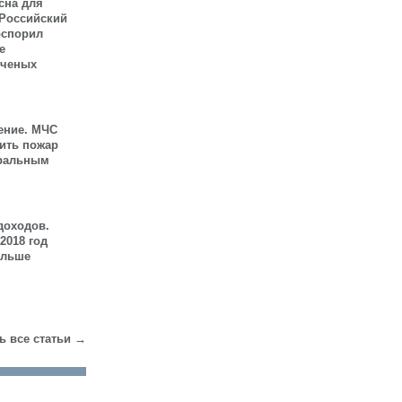
сна для
 Российский
оспорил
е
ученых
ение. МЧС
шить пожар
иральным
доходов.
2018 год
ольше
ь все статьи →