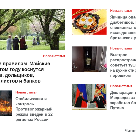
Новая статья
Яичница опа
диабетиков.
специалист 
исследовани
британских 
Новая статья
Быстрое
Новая статья
распростран
 правилам. Майские
советует ту
том году коснутся
на кухне ст
в, дольщиков,
порошком
листов и банков
Новая статья
Декларация 
Новая статья
Медведев за 
Стабилизация и
заработал б
контроль.
Путина
Противопожарный
режим введен в 22
регионах России
Читат