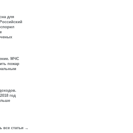
сна для
 Российский
оспорил
е
ученых
ение. МЧС
шить пожар
иральным
доходов.
2018 год
ольше
ь все статьи →