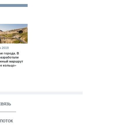
а 2019
е города. В
разработали
енный маршрут
е кольцо»
СВЯЗЬ
ПОТОК