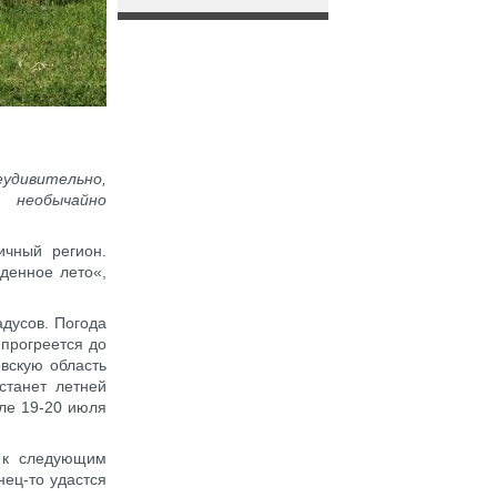
еудивительно,
необычайно
ичный регион.
денное лето«,
адусов. Погода
 прогреется до
овскую область
станет летней
ле 19-20 июля
т к следующим
нец-то удастся