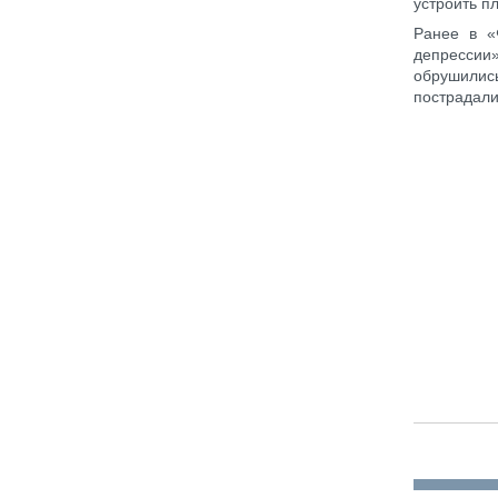
устроить п
Ранее в «
депрессии
обрушились
пострадали