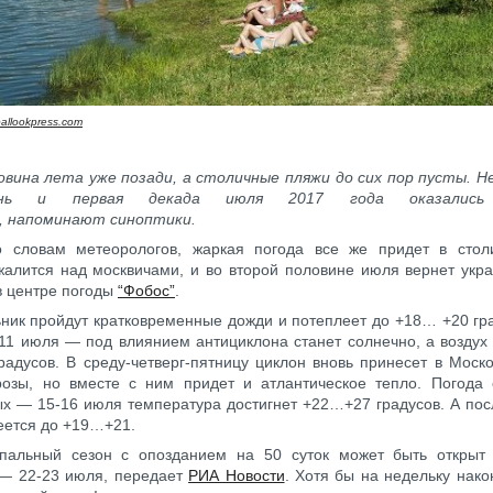
allookpress.com
вина лета уже позади, а столичные пляжи до сих пор пусты. Н
нь и первая декада июля 2017 года оказались 
, напоминают синоптики.
о словам метеорологов, жаркая погода все же придет в стол
алится над москвичами, и во второй половине июля вернет укра
в центре погоды
“Фобос”
.
ник пройдут кратковременные дожди и потеплеет до +18… +20 гр
11 июля — под влиянием антициклона станет солнечно, а воздух
адусов. В среду-четверг-пятницу циклон вновь принесет в Моск
розы, но вместе с ним придет и атлантическое тепло. Погода 
х — 15-16 июля температура достигнет +22…+27 градусов. А пос
еется до +19…+21.
упальный сезон с опозданием на 50 суток может быть откры
— 22-23 июля, передает
РИА Новости
. Хотя бы на недельку нако