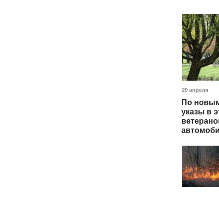
29 апреля
По новым
указы в э
ветерано
автомоби