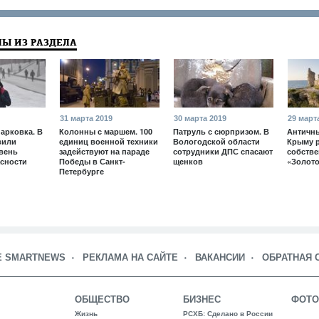
Ы ИЗ РАЗДЕЛА
31 марта 2019
30 марта 2019
29 март
арковка. В
Колонны с маршем. 100
Патруль с сюрпризом. В
Античны
вили
единиц военной техники
Вологодской области
Крыму 
вень
задействуют на параде
сотрудники ДПС спасают
собств
сности
Победы в Санкт-
щенков
«Золото
Петербурге
Е SMARTNEWS
РЕКЛАМА НА САЙТЕ
ВАКАНСИИ
ОБРАТНАЯ 
ОБЩЕСТВО
БИЗНЕС
ФОТО
Жизнь
РСХБ: Сделано в России