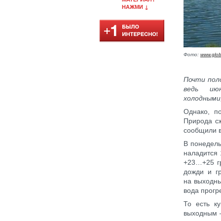
НАЖМИ ↓
Фото:
www.glob
Почти поло
ведь ию
холодными
Однако, п
Природа сж
сообщили 
В понедель
наладится 
+23…+25 гр
дожди и г
на выходны
вода прогр
То есть к
выходным 