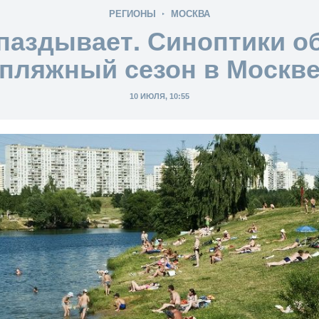
РЕГИОНЫ
МОСКВА
паздывает. Синоптики 
пляжный сезон в Москв
10 ИЮЛЯ, 10:55