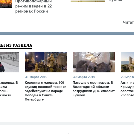
Противопожарный
режим введен в 22
регионах России
Читат
Ы ИЗ РАЗДЕЛА
31 марта 2019
30 марта 2019
29 март
арковка. В
Колонны с маршем. 100
Патруль с сюрпризом. В
Античны
вили
единиц военной техники
Вологодской области
Крыму 
вень
задействуют на параде
сотрудники ДПС спасают
собств
сности
Победы в Санкт-
щенков
«Золото
Петербурге