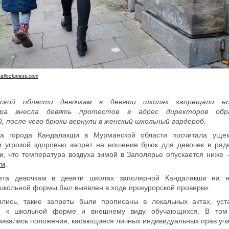
allookpress.com
ской области девочкам в девяти школах запрещали но
ура внесла девять протестов в адрес директоров обра
, после чего брюки вернули в женский школьный гардероб.
ра города Кандалакши в Мурманской области посчитала уще
и угрозой здоровью запрет на ношение брюк для девочек в ряд
и, что температура воздуха зимой в Заполярье опускается ниже
ти
.
ета девочкам в девяти школах заполярной Кандалакши на 
 школьной формы был выявлен в ходе прокурорской проверки.
ились, такие запреты были прописаны в локальных актах, ус
я к школьной форме и внешнему виду обучающихся. В том
ивались положения, касающиеся личных индивидуальных прав уч