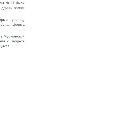
олы № 11 были
, длины волос,
орме учениц,
дневная форма
и в Мурманской
ния о запрете
ющихся.