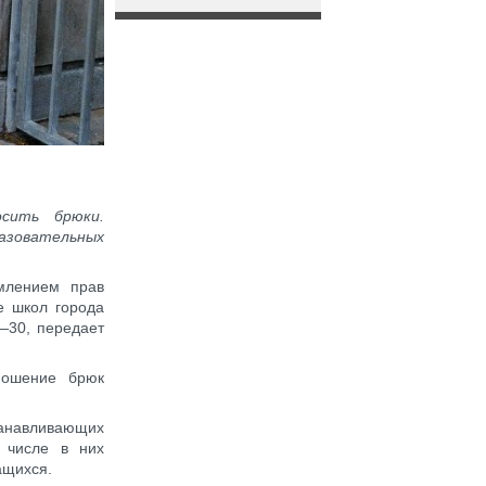
сить брюки.
зовательных
млением прав
е школ города
 —30, передает
ношение брюк
танавливающих
 числе в них
ащихся.