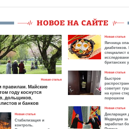
Новая статья
Яичница опа
диабетиков.
специалист 
исследовани
британских 
Новая статья
Быстрое
Новая статья
распростран
 правилам. Майские
советует ту
том году коснутся
на кухне ст
в, дольщиков,
порошком
листов и банков
Новая статья
Декларация 
Новая статья
Медведев за 
Стабилизация и
заработал б
контроль.
Путина