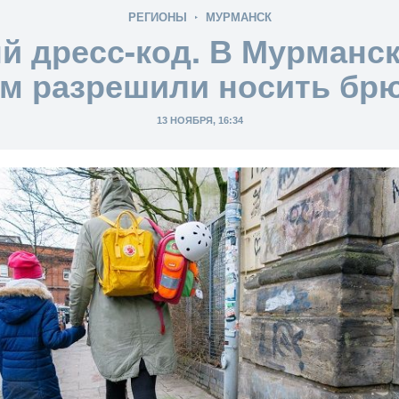
РЕГИОНЫ
МУРМАНСК
й дресс-код. В Мурманск
м разрешили носить брю
13 НОЯБРЯ, 16:34