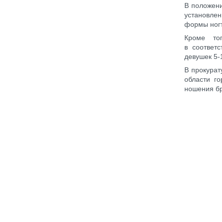
В положен
установлен
формы ногт
Кроме то
в соответ
девушек 5-
В прокурат
области г
ношения бр