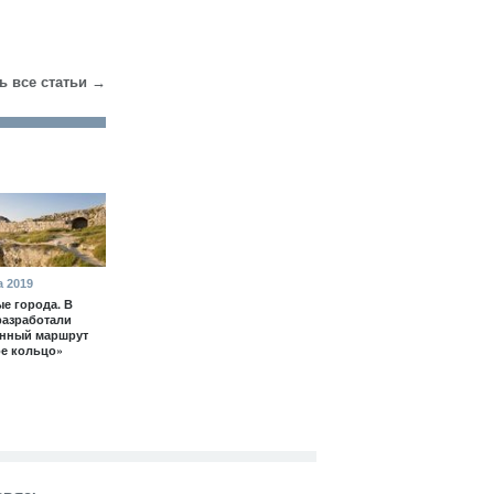
ь все статьи →
а 2019
е города. В
разработали
енный маршрут
е кольцо»