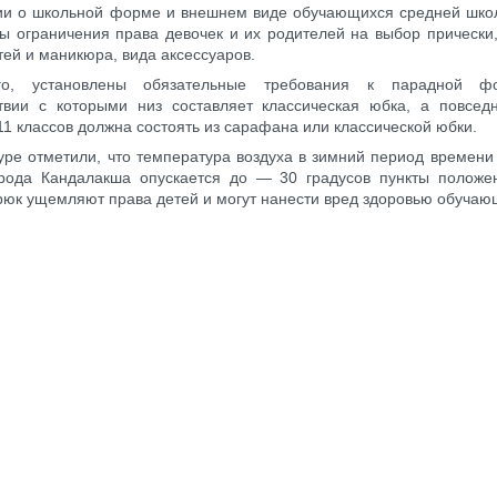
ии о школьной форме и внешнем виде обучающихся средней шк
ы ограничения права девочек и их родителей на выбор прически
ей и маникюра, вида аксессуаров.
го, установлены обязательные требования к парадной ф
ствии с которыми низ составляет классическая юбка, а повсе
11 классов должна состоять из сарафана или классической юбки.
уре отметили, что температура воздуха в зимний период времен
орода Кандалакша опускается до — 30 градусов пункты положе
юк ущемляют права детей и могут нанести вред здоровью обуча