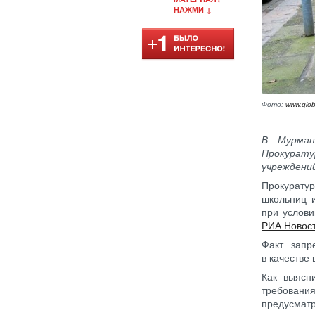
НАЖМИ ↓
Фото:
www.glob
В Мурман
Прокурат
учреждений
Прокурату
школьниц 
при услови
РИА Новос
Факт запр
в качестве
Как выясн
требовани
предусматр