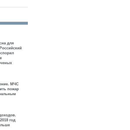
сна для
 Российский
оспорил
е
ученых
ение. МЧС
шить пожар
иральным
доходов.
2018 год
ольше