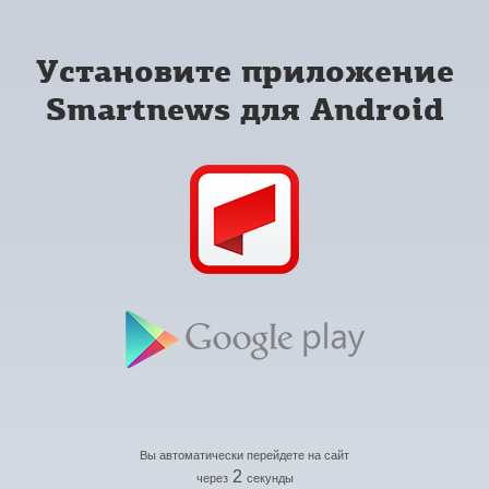
Установите приложение
Smartnews для Android
Вы автоматически перейдете на сайт
2
через
секунды