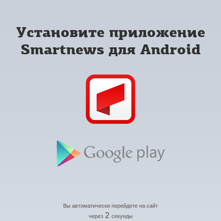
Установите приложение
Smartnews для Android
Вы автоматически перейдете на сайт
2
через
секунды