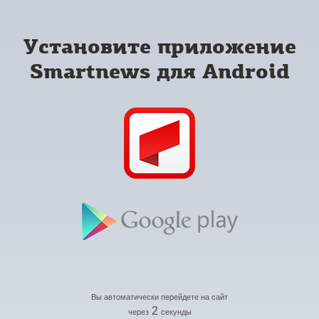
Установите приложение
Smartnews для Android
Вы автоматически перейдете на сайт
2
через
секунды