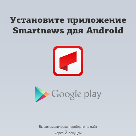
Установите приложение
Smartnews для Android
Вы автоматически перейдете на сайт
2
через
секунды