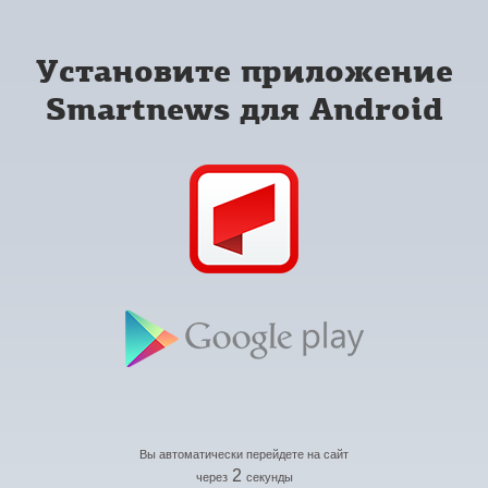
Установите приложение
Smartnews для Android
Вы автоматически перейдете на сайт
2
через
секунды