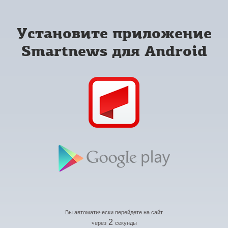
Установите приложение
Smartnews для Android
Вы автоматически перейдете на сайт
2
через
секунды