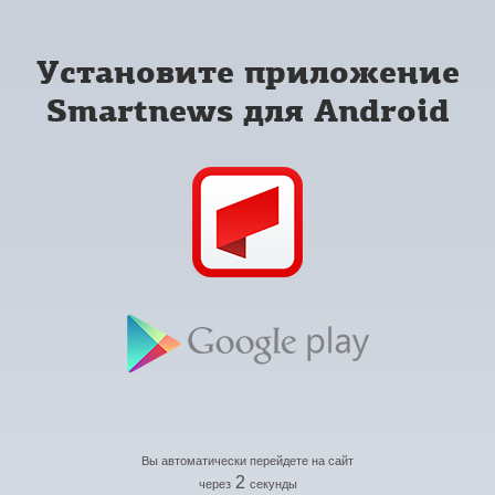
Установите приложение
Smartnews для Android
Вы автоматически перейдете на сайт
2
через
секунды