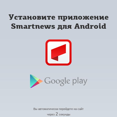
Установите приложение
Smartnews для Android
Вы автоматически перейдете на сайт
2
через
секунды