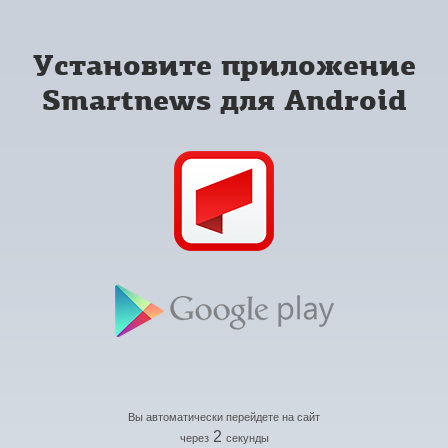
Установите приложение
Smartnews для Android
Вы автоматически перейдете на сайт
2
через
секунды