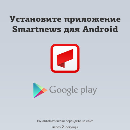
Установите приложение
Smartnews для Android
Вы автоматически перейдете на сайт
2
через
секунды