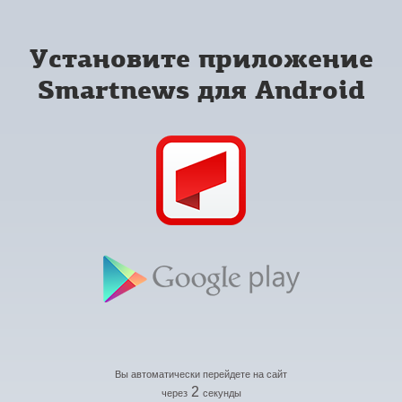
Установите приложение
Smartnews для Android
Вы автоматически перейдете на сайт
2
через
секунды