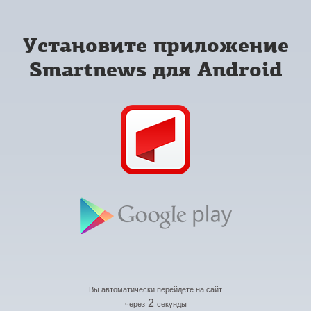
Установите приложение
Smartnews для Android
Вы автоматически перейдете на сайт
2
через
секунды