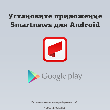
Установите приложение
Smartnews для Android
Вы автоматически перейдете на сайт
2
через
секунды