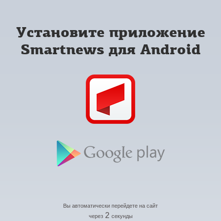
Установите приложение
Smartnews для Android
Вы автоматически перейдете на сайт
2
через
секунды