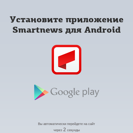
Установите приложение
Smartnews для Android
Вы автоматически перейдете на сайт
2
через
секунды