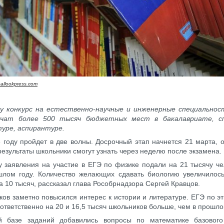
allookpress.com
ду конкурс на естественно-научные и инженерные специально
учат более 500 тысяч бюджетных мест в бакалавриате, с
уре, аспирантуре.
 году пройдет в две волны. Досрочный этап начнется 21 марта,
результаты школьники смогут узнать через неделю после экзамена.
у заявления на участие в ЕГЭ по физике подали на 21 тысячу ч
шлом году. Количество желающих сдавать биологию увеличилось
 10 тысяч, рассказал глава Рособрнадзора Сергей Кравцов.
ков заметно повысился интерес к истории и литературе. ЕГЭ по 
ответственно на 20 и 16,5 тысяч школьников больше, чем в прошло
й базе заданий добавились вопросы по математике базового