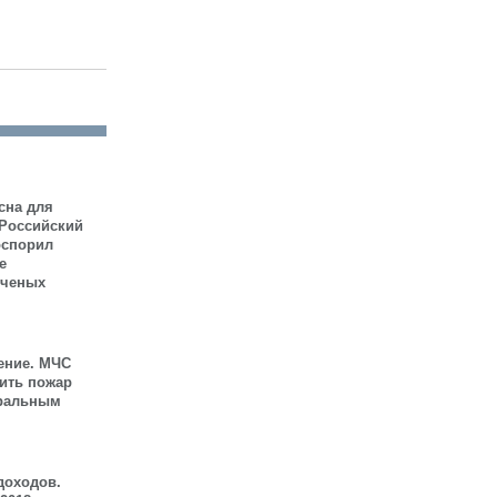
сна для
 Российский
оспорил
е
ученых
ение. МЧС
шить пожар
иральным
доходов.