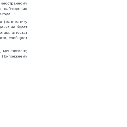
о иностранному
йн-наблюдение
 года.
а (математику
ценка не будет
етам, аттестат
тата, сообщает
, менеджмент,
и. По-прежнему