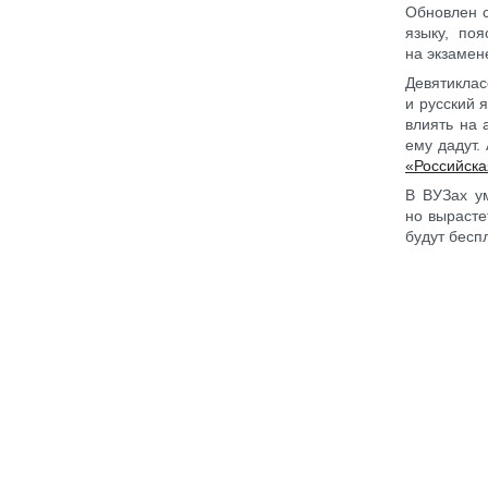
Обновлен с
языку, по
на экзамен
Девятиклас
и русский 
влиять на 
ему дадут.
«Российска
В ВУЗах у
но вырасте
будут бесп