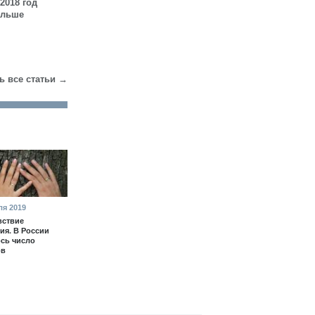
2018 год
ольше
ь все статьи →
ля 2019
вствие
ия. В России
сь число
ов