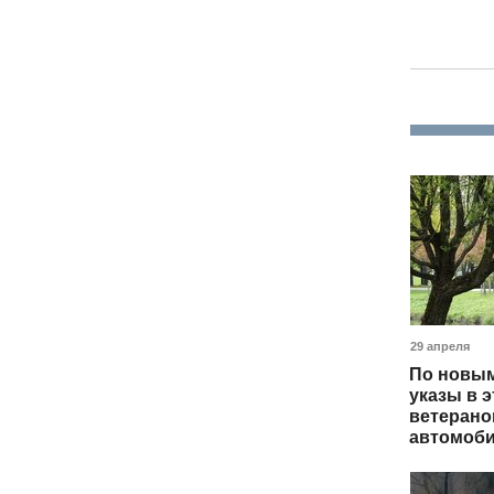
29 апреля
По новым
указы в э
ветерано
автомоби