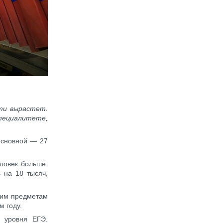
сти вырастет.
пециалитете,
 основной — 27
еловек больше,
 на 18 тысяч,
этим предметам
м году.
 уровня ЕГЭ.