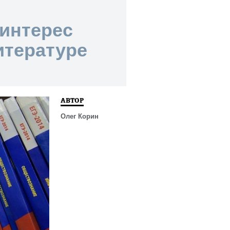
интерес
итературе
АВТОР
Олег Корин