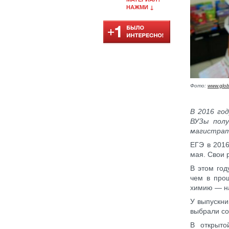
НАЖМИ ↓
Фото:
www.glob
В 2016 го
ВУЗы пол
магистрат
ЕГЭ в 2016
мая. Свои 
В этом год
чем в про
химию — на
У выпускни
выбрали со
В открыто