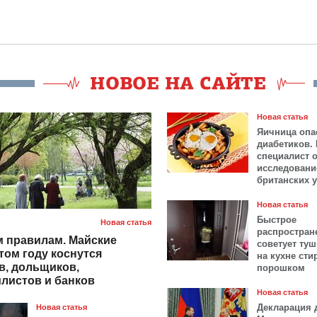
Новая статья
Яичница опа
диабетиков.
специалист 
исследовани
британских 
Новая статья
Быстрое
Новая статья
распростран
 правилам. Майские
советует ту
том году коснутся
на кухне ст
в, дольщиков,
порошком
листов и банков
Новая статья
Декларация 
Новая статья