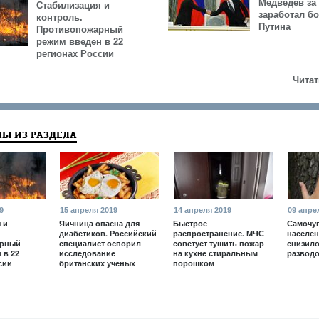
Медведев за 
Стабилизация и
заработал б
контроль.
Путина
Противопожарный
режим введен в 22
регионах России
Читат
Ы ИЗ РАЗДЕЛА
9
15 апреля 2019
14 апреля 2019
09 апре
 и
Яичница опасна для
Быстрое
Самочу
диабетиков. Российский
распространение. МЧС
населен
арный
специалист оспорил
советует тушить пожар
снизило
 в 22
исследование
на кухне стиральным
развод
сии
британских ученых
порошком