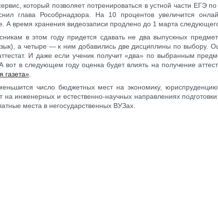
ервис, который позволяет потренироваться в устной части ЕГЭ п
яснил глава Рособрнадзора. На 10 процентов увеличится онла
е. А время хранения видеозаписи продлено до 1 марта следующего
сникам в этом году придется сдавать не два выпускных предмет
язык), а четыре — к ним добавились две дисциплины по выбору. О
аттестат. И даже если ученик получит «два» по выбранным предм
 А вот в следующем году оценка будет влиять на получение аттес
я газета»
.
меньшится число бюджетных мест на экономику, юриспруденцию
т на инженерных и естественно-научных направлениях подготовк
латные места в негосударственных ВУЗах.